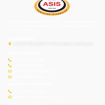
ASIS Chile SpA, ubicada en la región de Antofagasta, ofrece
un tiempo de respuesta más rápido y oportuno gracias a su
presencia regional.
Casa Matriz
Calle 9 Nº 425 Galpón Nº 2 Parque Agpia 2, Antofagasta.
Área arriendos
+56 9 5235 8085
+56 9 7609 2298
administrativo@asis.cl
arriendo@asis.cl
Área servicio técnico
+56 9 8453 72 99
soportetecnico@asis.cl
Área supervisión