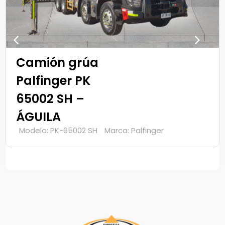
Camión grúa
Palfinger PK
65002 SH -
HALCÓN
r
Modelo: PK-65002 SH
Marca: Palfinger