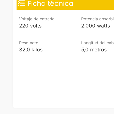
Ficha técnica
Voltaje de entrada
Potencia absorb
Camiones
220 volts
2.000 watts
Peso neto
Longitud del cab
32,0 kilos
5,0 metros
Camión grúa
ÁGUILA
Modelo: PK-650