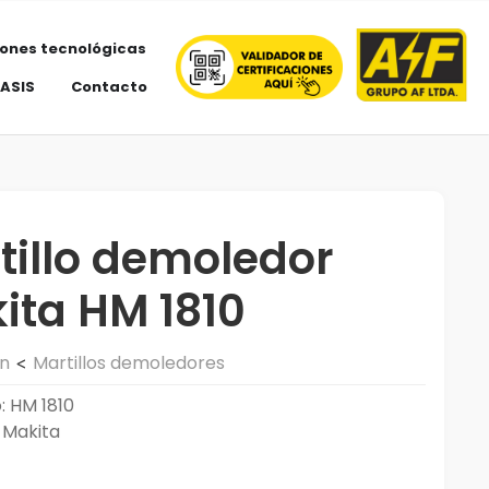
iones tecnológicas
 ASIS
Contacto
tillo demoledor
ita HM 1810
ón
Martillos demoledores
<
: HM 1810
 Makita