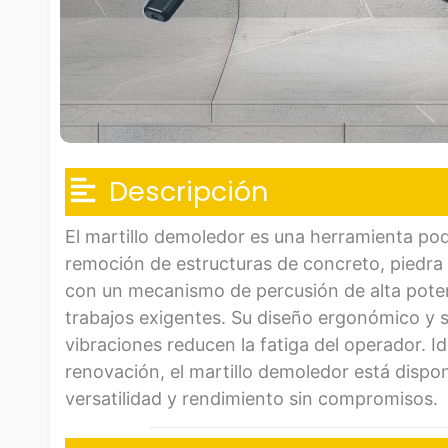
Descripción
El martillo demoledor es una herramienta po
remoción de estructuras de concreto, piedra 
con un mecanismo de percusión de alta potenc
trabajos exigentes. Su diseño ergonómico y 
vibraciones reducen la fatiga del operador. I
renovación, el martillo demoledor está dispo
versatilidad y rendimiento sin compromisos.