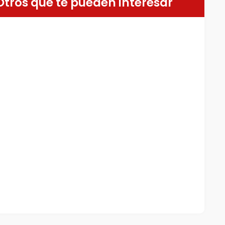
Otros que te pueden interesar
es
n grúa Palfinger PK 65002 SH -
ÓN
 PK-65002 SH
Marca: Palfinger