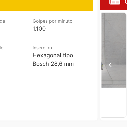
ida
Golpes por minuto
Camion
1.100
le
Inserción
Hexagonal tipo
Bosch 28,6 mm
 Palfinger PK 65002 SH –
Camió
HALC
02 SH
Marca: Palfinger
Modelo: