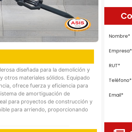
Co
Nombre
*
Empresa
RUT
*
derosa diseñada para la demolición y
y otros materiales sólidos. Equipado
Teléfono
*
ia, ofrece fuerza y eficiencia para
sistema de amortiguación de
Email
*
deal para proyectos de construcción y
nible para arriendo, proporcionando