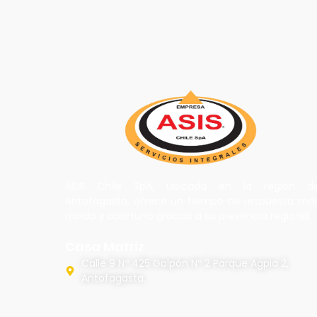
ASIS Chile SpA, ubicada en la región d
Antofagasta, ofrece un tiempo de respuesta má
rápido y oportuno gracias a su presencia regional.
Casa Matriz
Calle 9 Nº 425 Galpón Nº 2 Parque Agpia 2,
Antofagasta.