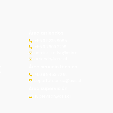
Área arriendos
+56 9 5235 8085
+56 9 7609 2298
administrativo@asis.cl
arriendo@asis.cl
Área servicio técnico
e
s
+56 9 8453 72 99
soportetecnico@asis.cl
Área supervisión
supervisor@asis.cl