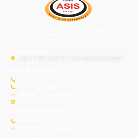
ASIS Chile SpA, ubicada en la región de Antofagasta, ofrece
un tiempo de respuesta más rápido y oportuno gracias a su
presencia regional.
Casa Matriz
Calle 9 Nº 425 Galpón Nº 2 Parque Agpia 2, Antofagasta.
Área arriendos
+56 9 5235 8085
+56 9 7609 2298
administrativo@asis.cl
arriendo@asis.cl
Área servicio técnico
+56 9 8453 72 99
soportetecnico@asis.cl
Área supervisión