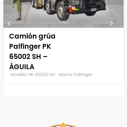
Camión grúa
Palfinger PK
65002 SH -
HALCÓN
ger
Modelo: PK-65002 SH
Marca: Palfin