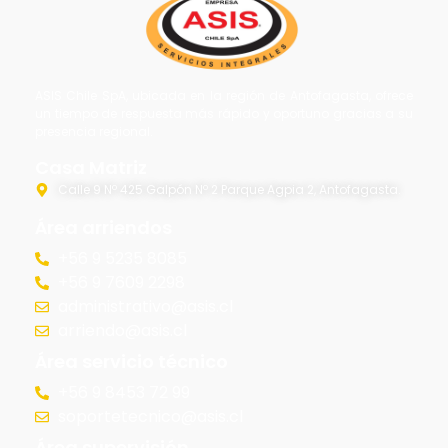
ASIS Chile SpA, ubicada en la región de Antofagasta, ofrece
un tiempo de respuesta más rápido y oportuno gracias a su
presencia regional.
Casa Matriz
Calle 9 Nº 425 Galpón Nº 2 Parque Agpia 2, Antofagasta.
Área arriendos
+56 9 5235 8085
+56 9 7609 2298
administrativo@asis.cl
arriendo@asis.cl
Área servicio técnico
+56 9 8453 72 99
soportetecnico@asis.cl
Área supervisión