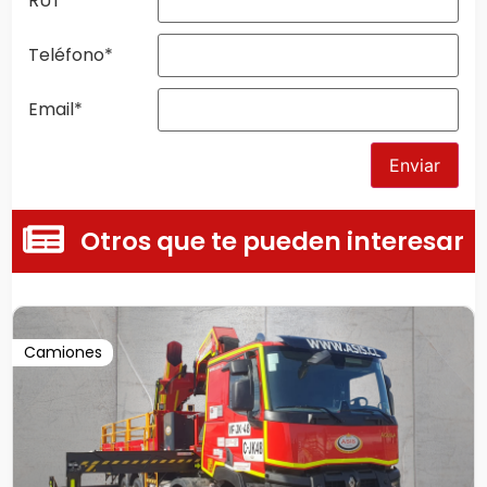
RUT
*
Teléfono
*
Email
*
Enviar
Otros que te pueden interesar
Camiones