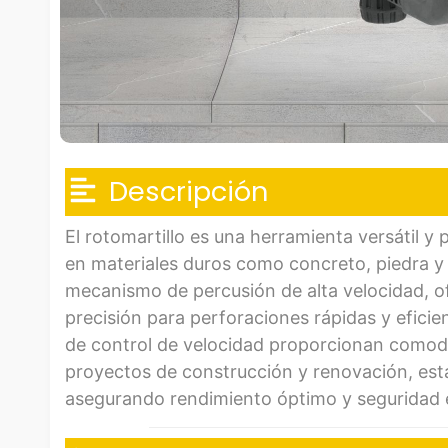
Descripción
El rotomartillo es una herramienta versátil y
en materiales duros como concreto, piedra 
mecanismo de percusión de alta velocidad, o
precisión para perforaciones rápidas y efici
de control de velocidad proporcionan comodid
proyectos de construcción y renovación, está
asegurando rendimiento óptimo y seguridad 