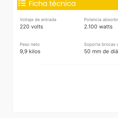
Ficha técnica
Voltaje de entrada
Potencia absorb
Camiones
220 volts
2.100 watts
Peso neto
Soporta brocas 
9,9 kilos
50 mm de di
Camión grúa
ÁGUILA
Modelo: PK-650