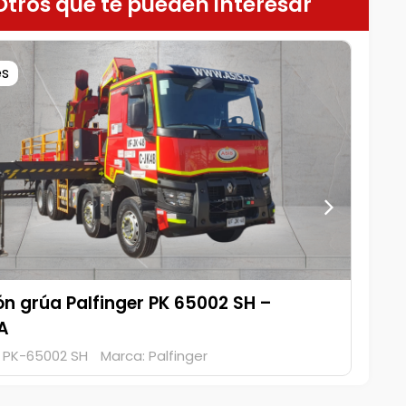
Otros que te pueden interesar
es
n grúa Palfinger PK 65002 SH -
ÓN
 PK-65002 SH
Marca: Palfinger