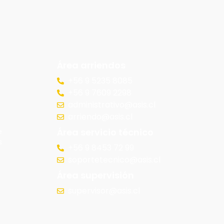
Área arriendos
+56 9 5235 8085
+56 9 7609 2298
administrativo@asis.cl
arriendo@asis.cl
Área servicio técnico
e
s
+56 9 8453 72 99
soportetecnico@asis.cl
Área supervisión
supervisor@asis.cl