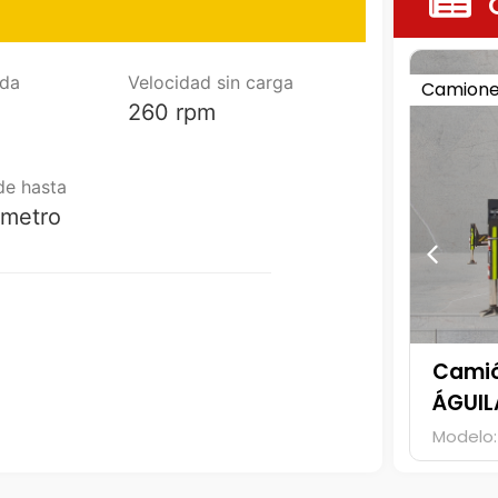
ida
Velocidad sin carga
Camion
260 rpm
de hasta
ámetro
 Palfinger PK 65002 SH –
Camió
HALC
02 SH
Marca: Palfinger
Modelo: