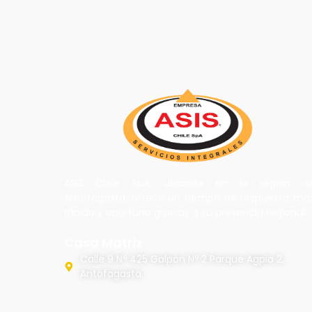
ASIS Chile SpA, ubicada en la región d
Antofagasta, ofrece un tiempo de respuesta má
rápido y oportuno gracias a su presencia regional.
Casa Matriz
Calle 9 Nº 425 Galpón Nº 2 Parque Agpia 2,
Antofagasta.