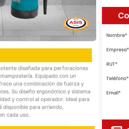
Co
Nombre
*
Empresa
RUT
*
 potente diseñada para perforaciones
y mampostería. Equipado con un
Teléfono
*
frece una combinación de fuerza y
entes. Su diseño ergonómico y sistema
Email
*
ad y control al operador. Ideal para
 disponible para arriendo,
en cada uso.